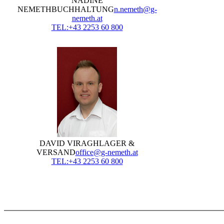
NADINE
NEMETH
BUCHHALTUNG
n.nemeth@g-
nemeth.at
TEL:+43 2253 60 800
DAVID VIRAGH
LAGER &
VERSAND
office@g-nemeth.at
TEL:+43 2253 60 800