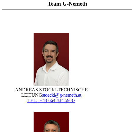
Team G-Nemeth
ANDREAS STÖCKL
TECHNISCHE
LEITUNG
stoeckl@g-nemeth.at
TEL.: +43 664 434 59 37