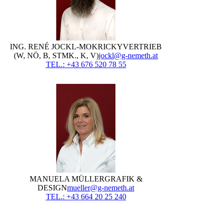
ING. RENÉ JOCKL-MOKRICKY
VERTRIEB
(W, NÖ, B, STMK., K, V)
jockl@g-nemeth.at
TEL.: +43 676 520 78 55
MANUELA MÜLLER
GRAFIK &
DESIGN
mueller@g-nemeth.at
TEL.: +43 664 20 25 240