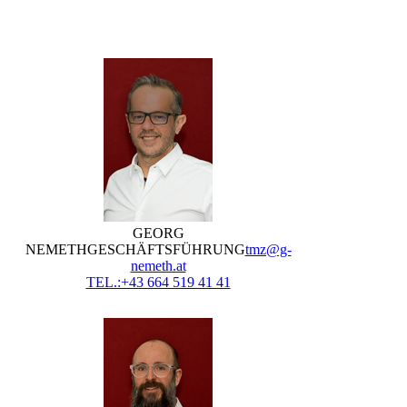
GEORG
NEMETH
GESCHÄFTSFÜHRUNG
tmz@g-
nemeth.at
TEL.:+43 664 519 41 41