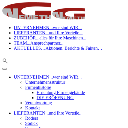
UNTERNEHMEN
...wer sind WIR...
LIEFERANTEN
...und Ihre Vorteile...
ZUBEHÖR
...alles für Ihre Maschinen...
TEAM
...Ansprechpartner...
AKTUELLES
…Aktionen, Berichte & Fakten…
UNTERNEHMEN
...wer sind WIR...
Unternehmensstruktur
Firmenhistorie
Errichtung Firmengebäude
DIE ERÖFFNUNG
Verantwortung
Kontakt
LIEFERANTEN
...und Ihre Vorteile...
Röders
Sodick