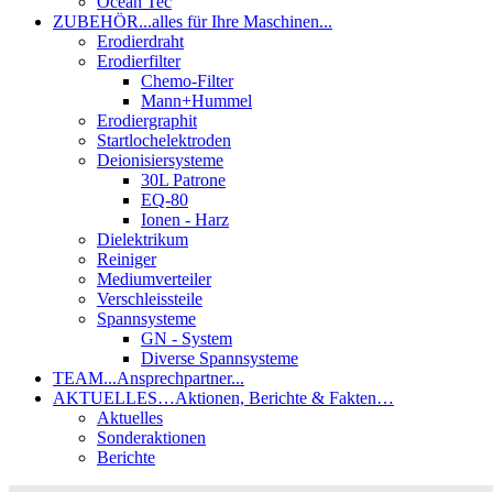
Ocean Tec
ZUBEHÖR
...alles für Ihre Maschinen...
Erodierdraht
Erodierfilter
Chemo-Filter
Mann+Hummel
Erodiergraphit
Startlochelektroden
Deionisiersysteme
30L Patrone
EQ-80
Ionen - Harz
Dielektrikum
Reiniger
Mediumverteiler
Verschleissteile
Spannsysteme
GN - System
Diverse Spannsysteme
TEAM
...Ansprechpartner...
AKTUELLES
…Aktionen, Berichte & Fakten…
Aktuelles
Sonderaktionen
Berichte