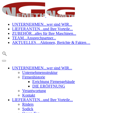
UNTERNEHMEN
...wer sind WIR...
LIEFERANTEN
...und Ihre Vorteile...
ZUBEHÖR
...alles für Ihre Maschinen...
TEAM
...Ansprechpartner...
AKTUELLES
…Aktionen, Berichte & Fakten…
UNTERNEHMEN
...wer sind WIR...
Unternehmensstruktur
Firmenhistorie
Errichtung Firmengebäude
DIE ERÖFFNUNG
Verantwortung
Kontakt
LIEFERANTEN
...und Ihre Vorteile...
Röders
Sodick