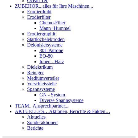
Ocean Tec
ZUBEHÖR
...alles für Ihre Maschinen...
Erodierdraht
Erodierfilter
Chemo-Filter
Mann+Hummel
Erodiergraphit
Startlochelektroden
Deionisiersysteme
30L Patrone
EQ-80
Ionen - Harz
Dielektrikum
Reiniger
Mediumverteiler
Verschleissteile
Spannsysteme
GN - System
Diverse Spannsysteme
TEAM
...Ansprechpartner...
AKTUELLES
…Aktionen, Berichte & Fakten…
Aktuelles
Sonderaktionen
Berichte